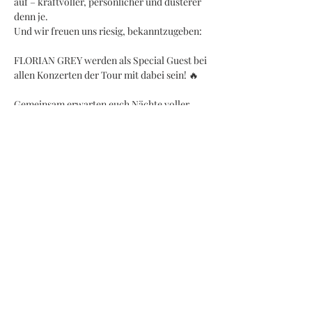
auf – kraftvoller, persönlicher und düsterer 
denn je.
Und wir freuen uns riesig, bekanntzugeben:
FLORIAN GREY werden als Special Guest bei 
allen Konzerten der Tour mit dabei sein! 🔥
Gemeinsam erwarten euch Nächte voller 
Emotionen, Dunkelheit, Hoffnung und 
hymnischer Songs, die direkt unter die Haut 
gehen. Eine Reise von Eisblume bis heute – 
intensiv, ehrlich und unvergesslich.
Mehr anzeigen
Diese Veranstaltung teilen