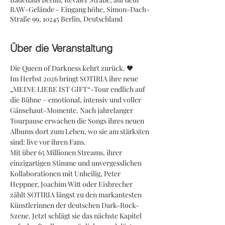
RAW-Gelände - Eingang höhe, Simon-Dach-
Straße 99, 10245 Berlin, Deutschland
Über die Veranstaltung
Die Queen of Darkness kehrt zurück. 🖤
Im Herbst 2026 bringt SOTIRIA ihre neue 
„MEINE LIEBE IST GIFT“-Tour endlich auf 
die Bühne – emotional, intensiv und voller 
Gänsehaut-Momente. Nach jahrelanger 
Tourpause erwachen die Songs ihres neuen 
Albums dort zum Leben, wo sie am stärksten 
sind: live vor ihren Fans.
Mit über 65 Millionen Streams, ihrer 
einzigartigen Stimme und unvergesslichen 
Kollaborationen mit Unheilig, Peter 
Heppner, Joachim Witt oder Eisbrecher 
zählt SOTIRIA längst zu den markantesten 
Künstlerinnen der deutschen Dark-Rock-
Szene. Jetzt schlägt sie das nächste Kapitel 